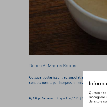
Donec At Mauris Enims
Quisque ligulas ipsum, euismod atras vulputate iltrici
Informat
conubia nostra, per inceptos himenaeos. Nulla nunc du
Questo sito 
raccogliere i
By
Filippo Benvenuti
|
Luglio 31st, 2012
|
Categories:
Creative
dal sito e su