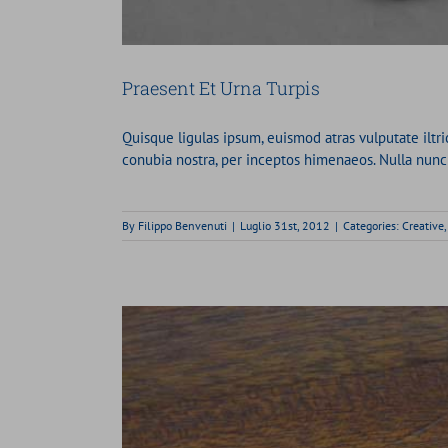
Praesent Et Urna Turpis
Quisque ligulas ipsum, euismod atras vulputate iltrici
conubia nostra, per inceptos himenaeos. Nulla nunc du
By
Filippo Benvenuti
|
Luglio 31st, 2012
|
Categories:
Creative