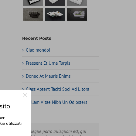
Recent Posts
Ciao mondo!
Praesent Et Urna Turpis
Donec At Mauris Enims
Class Aptent Taciti Soci Ad Litora
Close GDPR Cookie Banner
Nullam Vitae Nibh Un Odiosters
sito
per
ie utilizzati
Neque porro quisquam est, qui
Aliquam erat volutpat. Quisque at