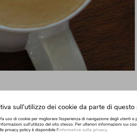
es etri elit. Class aptent taciti sociosqu ad litora torquent per
iva sull'utilizzo dei cookie da parte di questo 
i, tristique in semper vel, congue sed ligula. Nam dolor ligula, [...]
fa uso di cookie per migliorare l’esperienza di navigazione degli utenti e 
nformazioni sull’utilizzo del sito stesso. Per ulteriori informazioni sui cook
,
Design
|
Tags:
artwork
,
Photo
,
Videos
|
0 Comments
Read More
lle privacy policy è disponibile l'
informativa sulla privacy.