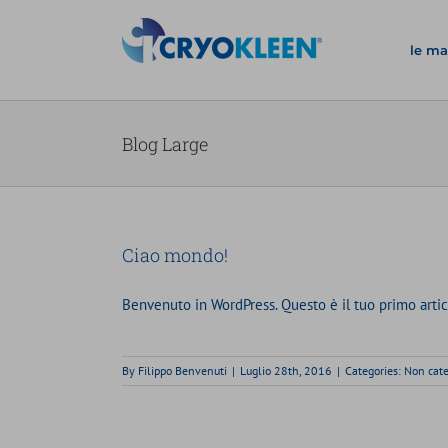
Salta
al
le ma
contenuto
Blog Large
Ciao mondo!
Benvenuto in WordPress. Questo è il tuo primo artico
By
Filippo Benvenuti
|
Luglio 28th, 2016
|
Categories:
Non cate