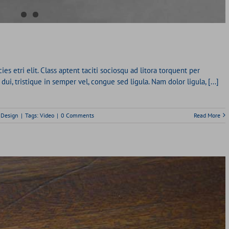
es etri elit. Class aptent taciti sociosqu ad litora torquent per
i, tristique in semper vel, congue sed ligula. Nam dolor ligula, [...]
,
Design
|
Tags:
Video
|
0 Comments
Read More