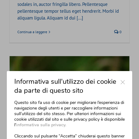
sodales in, auctor fringilla libero. Pellentesque
pellentesque tempor tellus eget hendrerit. Morbi id
aliquam ligula. Aliquam id dui [...]
Continua a leggere
0
Close
Informativa sull'utilizzo dei cookie
da parte di questo sito
Questo sito fa uso di cookie per migliorare l’esperienza di
navigazione degli utenti e per raccogliere informazioni
sull’utilizzo del sito stesso. Per ulteriori informazioni sui
cookie utilizzati dal sito e sulle privacy policy è disponibile
l'
informativa sulla privacy.
Nunc Tincidunt Elit Cursus
Cliccando sul pulsante “Accetta” chiuderai questo banner
Di
Filippo Benvenuti
|
Luglio 31st, 2012
|
Categorie:
Creative
,