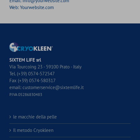
Email:
info@yourwebsite.com
Web:
Yourwebsite.com
SIXTEM LIFE srl
Via Tourcoing 23 - 59100 Prato - Italy
Tel. (+39) 0574-572547
Fax (+39) 0574-580317
email:
customerservice@sixtemlife.it
P.IVA 05286830483
le macchie della pelle
Il metodo Cryokleen