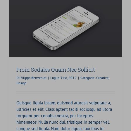
Proin Sodales Quam Nec Sollicit
Di
Filippo Benvenuti
|
Luglio 31st, 2012
|
Categorie:
Creative
,
Design
Quisque ligula ipsum, euismod aturesit vulputate a,
ultricies et elit. Class aptent taciti sociosqu ad litora
torquent per conubia nostra, per inceptos
himenaeos. Nulla nunc dui, tristique in semper vel,
congue sed ligula. Nam dolor ligula, faucibus id