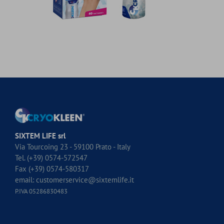
SIXTEM LIFE srl
Via Tourcoing 23 - 59100 Prato - Italy
Tel. (+39) 0574-572547
Fax (+39) 0574-580317
email:
customerservice@sixtemlife.it
P.IVA 05286830483