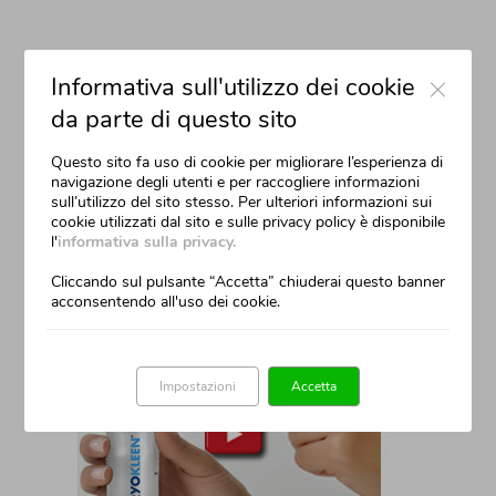
Close
IL METODO CRYOKLEEN
Informativa sull'utilizzo dei cookie
da parte di questo sito
Come funziona
Questo sito fa uso di cookie per migliorare l’esperienza di
Un set completo
navigazione degli utenti e per raccogliere informazioni
sull’utilizzo del sito stesso. Per ulteriori informazioni sui
Facile da usare
cookie utilizzati dal sito e sulle privacy policy è disponibile
l'
informativa sulla privacy.
Comodamente a casa
Cliccando sul pulsante “Accetta” chiuderai questo banner
acconsentendo all'uso dei cookie.
Impostazioni
Accetta