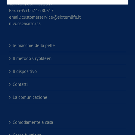
Tel. (+39) 0574-572547
Fax (+39) 0574-580317
email:
customerservice@sixtemlife.it
P.IVA 05286830483
le macchie della pelle
Il metodo Cryokleen
Il dispositivo
Contatti
La comunicazione
Comodamente a casa