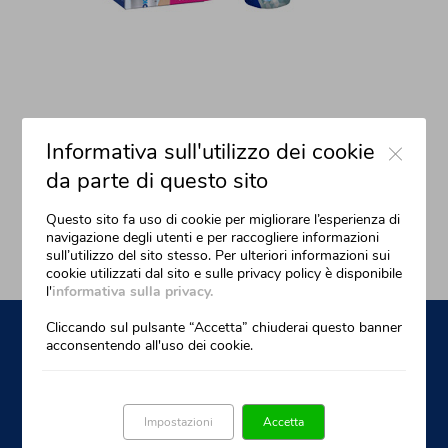
Close
Informativa sull'utilizzo dei cookie
da parte di questo sito
Questo sito fa uso di cookie per migliorare l’esperienza di
navigazione degli utenti e per raccogliere informazioni
sull’utilizzo del sito stesso. Per ulteriori informazioni sui
cookie utilizzati dal sito e sulle privacy policy è disponibile
l'
informativa sulla privacy.
Cliccando sul pulsante “Accetta” chiuderai questo banner
acconsentendo all'uso dei cookie.
SIXTEM LIFE srl
Impostazioni
Accetta
Via Tourcoing 23 - 59100 Prato - Italy