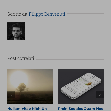
Scritto da:
Filippo Benvenuti
Post correlati
 Nec
Nunc Tincidunt Elit
Praesent Et Urna Turpis