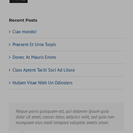
Recent Posts
Ciao mondo!
Praesent Et Urna Turpis
Donec At Mauris Enims
Class Aptent Taciti Soci Ad Litora
Nullam Vitae Nibh Un Odiosters
Neque porro quisquam est, qui dolorem ipsum quia
Aliquam erat volutpat. Quisque at est id ligula facilisis
dolor sit amet, consec tetur, adipisci velit, sed quia non
laoreet eget pulvinar nibh. Suspendisse at ultrices dui.
numquam eius modi tempora voluptas amets unser.
Curabitur ac felis arcu sadips ipsums fugiats nemis.