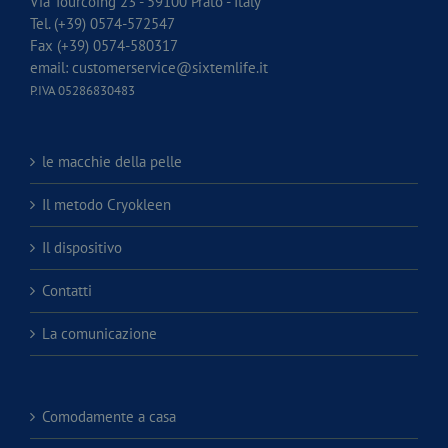
Via Tourcoing 23 - 59100 Prato - Italy
Tel. (+39) 0574-572547
Fax (+39) 0574-580317
email:
customerservice@sixtemlife.it
P.IVA 05286830483
le macchie della pelle
Il metodo Cryokleen
Il dispositivo
Contatti
La comunicazione
Comodamente a casa