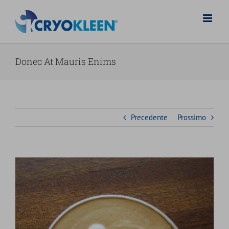
Salta
al
contenuto
Donec At Mauris Enims
Precedente
Prossimo
Ingrandisci
immagine