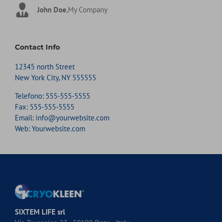
John Doe
Luke Beck
,
My Company
,
Theme Fusion
Contact Info
12345 north Street
New York City, NY 555555
Telefono:
555-555-5555
Fax:
555-555-5555
Email:
info@yourwebsite.com
Web:
Yourwebsite.com
SIXTEM LIFE srl