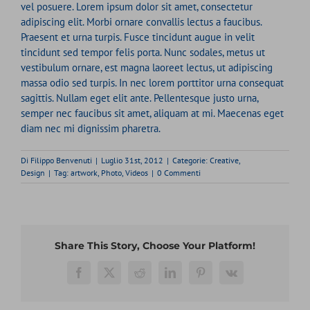
vel posuere. Lorem ipsum dolor sit amet, consectetur
adipiscing elit. Morbi ornare convallis lectus a faucibus.
Praesent et urna turpis. Fusce tincidunt augue in velit
tincidunt sed tempor felis porta. Nunc sodales, metus ut
vestibulum ornare, est magna laoreet lectus, ut adipiscing
massa odio sed turpis. In nec lorem porttitor urna consequat
sagittis. Nullam eget elit ante. Pellentesque justo urna,
semper nec faucibus sit amet, aliquam at mi. Maecenas eget
diam nec mi dignissim pharetra.
Di
Filippo Benvenuti
|
Luglio 31st, 2012
|
Categorie:
Creative
,
Design
|
Tag:
artwork
,
Photo
,
Videos
|
0 Commenti
Share This Story, Choose Your Platform!
Facebook
X
Reddit
LinkedIn
Pinterest
Vk