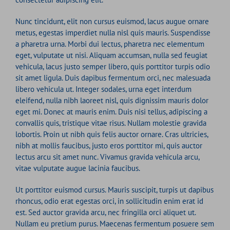
Nunc tincidunt, elit non cursus euismod, lacus augue ornare
metus, egestas imperdiet nulla nisl quis mauris. Suspendisse
a pharetra urna. Morbi dui lectus, pharetra nec elementum
eget, vulputate ut nisi. Aliquam accumsan, nulla sed feugiat
vehicula, lacus justo semper libero, quis porttitor turpis odio
sit amet ligula. Duis dapibus fermentum orci, nec malesuada
libero vehicula ut. Integer sodales, urna eget interdum
eleifend, nulla nibh laoreet nisl, quis dignissim mauris dolor
eget mi. Donec at mauris enim. Duis nisi tellus, adipiscing a
convallis quis, tristique vitae risus. Nullam molestie gravida
lobortis. Proin ut nibh quis felis auctor ornare. Cras ultricies,
nibh at mollis faucibus, justo eros porttitor mi, quis auctor
lectus arcu sit amet nunc. Vivamus gravida vehicula arcu,
vitae vulputate augue lacinia faucibus.
Ut porttitor euismod cursus. Mauris suscipit, turpis ut dapibus
rhoncus, odio erat egestas orci, in sollicitudin enim erat id
est. Sed auctor gravida arcu, nec fringilla orci aliquet ut.
Nullam eu pretium purus. Maecenas fermentum posuere sem