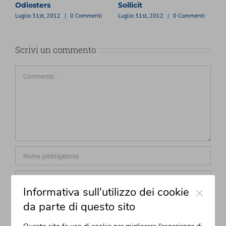
Cursus
Luglio 31st, 2012
|
0 Commenti
enti
Luglio 31st, 2012
|
0 Commenti
Scrivi un commento
Commento
Close
Informativa sull'utilizzo dei cookie
da parte di questo sito