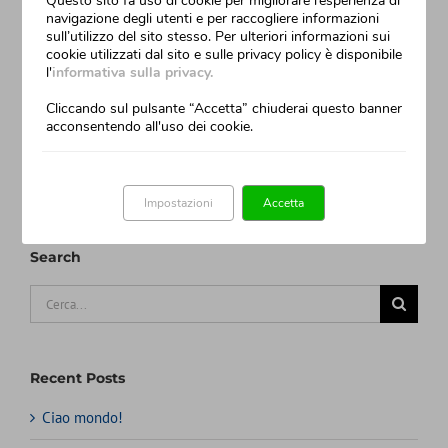
Questo sito fa uso di cookie per migliorare l’esperienza di
Salva il mio nome, email e sito web in questo browser per
navigazione degli utenti e per raccogliere informazioni
sull’utilizzo del sito stesso. Per ulteriori informazioni sui
la prossima volta che commento.
cookie utilizzati dal sito e sulle privacy policy è disponibile
l'
informativa sulla privacy.
Cliccando sul pulsante “Accetta” chiuderai questo banner
acconsentendo all'uso dei cookie.
Impostazioni
Accetta
Search
Cerca
per:
Recent Posts
Ciao mondo!