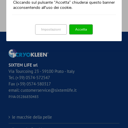
é innovazione e sicurezza
Cliccando sul pulsante “Accetta” chiuderai questo banner
acconsentendo all'uso dei cookie.
Impostazioni
Accetta
SIXTEM LIFE srl
Via Tourcoing 23 - 59100 Prato - Italy
Tel. (+39) 0574-572547
Fax (+39) 0574-580317
email:
customerservice@sixtemlife.it
P.IVA 05286830483
le macchie della pelle