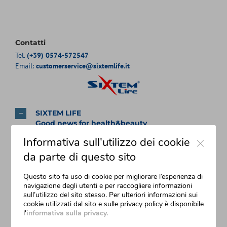
Contatti
Tel.
(+39) 0574-572547
Email:
customerservice@sixtemlife.it
SIXTEM LIFE
Good news for health&beauty
Close
SIXTEM LIFE
è un’azienda di successo nel settore dei prodotti
Informativa sull'utilizzo dei cookie
per la salute e per il benessere della persone. Studia e sviluppa
da parte di questo sito
dispositivi e sistemi di automedicazione con tecnologia
avanzata. I prodotti Sixtem Life sono distribuiti in Europa e nel
Questo sito fa uso di cookie per migliorare l’esperienza di
mondo da partner di profilo e dimensione internazionale
navigazione degli utenti e per raccogliere informazioni
specializzati nei canali farmaceutico e OTC.
sull’utilizzo del sito stesso. Per ulteriori informazioni sui
cookie utilizzati dal sito e sulle privacy policy è disponibile
l'
informativa sulla privacy.
SIXTEM LIFE