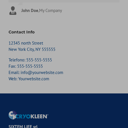
John Doe
Luke Beck
,
My Company
,
Theme Fusion
Contact Info
12345 north Street
New York City, NY 555555
Telefono:
555-555-5555
Fax:
555-555-5555
Email:
info@yourwebsite.com
Web:
Yourwebsite.com
SIXTEM LIFE srl