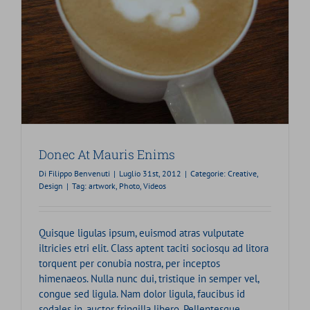
Donec At Mauris Enims
Di
Filippo Benvenuti
|
Luglio 31st, 2012
|
Categorie:
Creative
,
Design
|
Tag:
artwork
,
Photo
,
Videos
Quisque ligulas ipsum, euismod atras vulputate
iltricies etri elit. Class aptent taciti sociosqu ad litora
torquent per conubia nostra, per inceptos
himenaeos. Nulla nunc dui, tristique in semper vel,
congue sed ligula. Nam dolor ligula, faucibus id
sodales in, auctor fringilla libero. Pellentesque