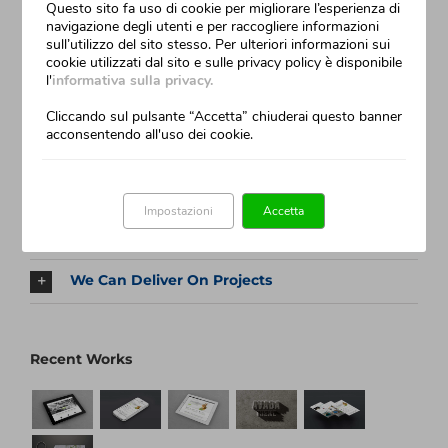
Questo sito fa uso di cookie per migliorare l’esperienza di
navigazione degli utenti e per raccogliere informazioni
Nunc Tincidunt Elit Cursus
sull’utilizzo del sito stesso. Per ulteriori informazioni sui
Luglio 31st, 2012
cookie utilizzati dal sito e sulle privacy policy è disponibile
l'
informativa sulla privacy.
Cliccando sul pulsante “Accetta” chiuderai questo banner
acconsentendo all'uso dei cookie.
Our Company Mission
The Avada Philosophy
Impostazioni
Accetta
The Avada Promise
We Can Deliver On Projects
Recent Works