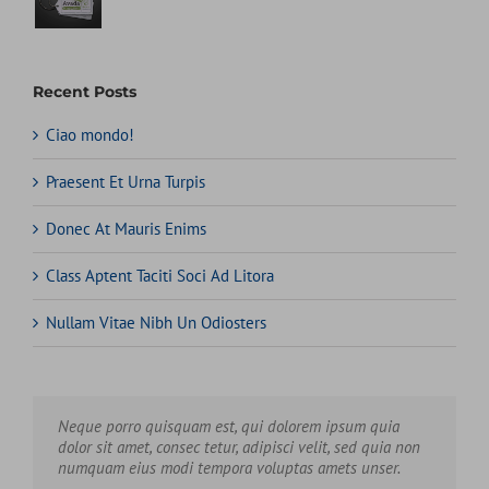
Recent Posts
Ciao mondo!
Praesent Et Urna Turpis
Donec At Mauris Enims
Class Aptent Taciti Soci Ad Litora
Nullam Vitae Nibh Un Odiosters
Neque porro quisquam est, qui dolorem ipsum quia
Aliquam erat volutpat. Quisque at est id ligula facilisis
dolor sit amet, consec tetur, adipisci velit, sed quia non
laoreet eget pulvinar nibh. Suspendisse at ultrices dui.
numquam eius modi tempora voluptas amets unser.
Curabitur ac felis arcu sadips ipsums fugiats nemis.