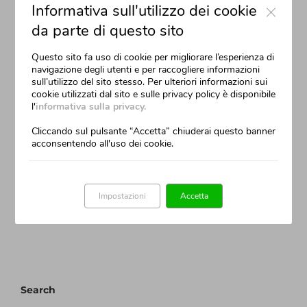
Informativa sull'utilizzo dei cookie
tristique in semper vel, congue sed ligula. Nam dolor ligula,
faucibus id sodales in, auctor fringilla libero. Pellentesque
da parte di questo sito
pellentesque tempor tellus eget hendrerit. Morbi id aliquam
ligula. Aliquam id dui sem. Proin rhoncus consequat [...]
Questo sito fa uso di cookie per migliorare l’esperienza di
navigazione degli utenti e per raccogliere informazioni
sull’utilizzo del sito stesso. Per ulteriori informazioni sui
cookie utilizzati dal sito e sulle privacy policy è disponibile
By
Filippo Benvenuti
|
Luglio 31st, 2012
|
Categories:
Creative
,
Design
|
0
l'
informativa sulla privacy.
Comments
Read More
Cliccando sul pulsante “Accetta” chiuderai questo banner
acconsentendo all'uso dei cookie.
Prossimo
1
2
Impostazioni
Accetta
Search