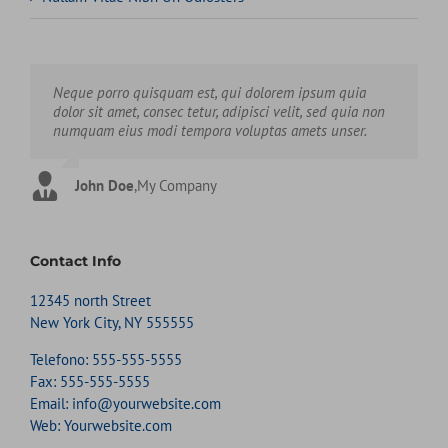
Neque porro quisquam est, qui dolorem ipsum quia
Aliquam erat volutpat. Quisque at est id ligula facilisis
dolor sit amet, consec tetur, adipisci velit, sed quia non
laoreet eget pulvinar nibh. Suspendisse at ultrices dui.
numquam eius modi tempora voluptas amets unser.
Curabitur ac felis arcu sadips ipsums fugiats nemis.
John Doe
Luke Beck
,
My Company
,
Theme Fusion
Contact Info
12345 north Street
New York City, NY 555555
Telefono:
555-555-5555
Fax:
555-555-5555
Email:
info@yourwebsite.com
Web:
Yourwebsite.com