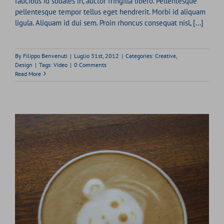
faucibus id sodales in, auctor fringilla libero. Pellentesque
pellentesque tempor tellus eget hendrerit. Morbi id aliquam
ligula. Aliquam id dui sem. Proin rhoncus consequat nisl, [...]
By
Filippo Benvenuti
|
Luglio 31st, 2012
|
Categories:
Creative
,
Design
|
Tags:
Video
|
0 Comments
Read More