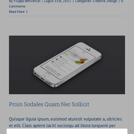
By
Filippo Benvenuti
|
Luglio 31st, 2012
|
Categories:
Creative
,
Design
|
0
Comments
Read More
Proin Sodales Quam Nec Sollicit
Quisque ligula ipsum, euismod aturesit vulputate a, ultricies
et elit. Class aptent taciti sociosqu ad litora torquent per
conubia nostra, per inceptos himenaeos. Nulla nunc dui,
Close