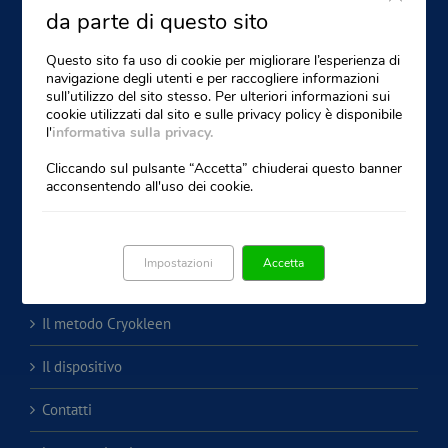
da parte di questo sito
Questo sito fa uso di cookie per migliorare l’esperienza di
navigazione degli utenti e per raccogliere informazioni
sull’utilizzo del sito stesso. Per ulteriori informazioni sui
SIXTEM LIFE srl
cookie utilizzati dal sito e sulle privacy policy è disponibile
Via Tourcoing 23 - 59100 Prato - Italy
l'
informativa sulla privacy.
Tel. (+39) 0574-572547
Fax (+39) 0574-580317
Cliccando sul pulsante “Accetta” chiuderai questo banner
acconsentendo all'uso dei cookie.
email:
customerservice@sixtemlife.it
P.IVA 05286830483
Impostazioni
Accetta
le macchie della pelle
Il metodo Cryokleen
Il dispositivo
Contatti