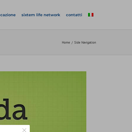
icazione
sixtem life network
contatti
Home
Side Navigation
Close GDPR Cookie Banner