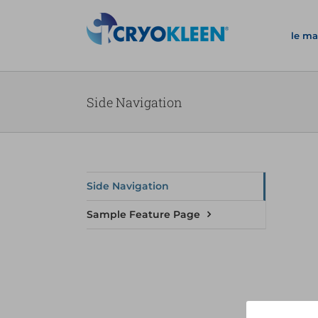
Salta
al
le ma
contenuto
Side Navigation
Side Navigation
Sample Feature Page