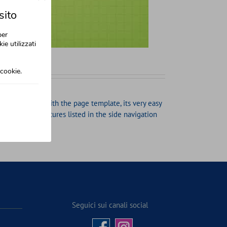
sito
per
ie utilizzati
cookie.
to your site. With the page template, its very easy
ut all other features listed in the side navigation
Seguici sui canali social