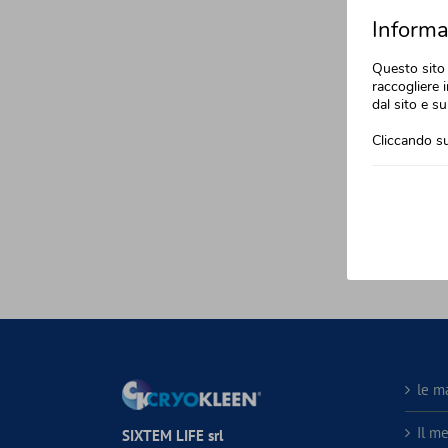
Informat
Questo sito 
raccogliere i
dal sito e su
Cliccando su
le m
Il m
SIXTEM LIFE srl