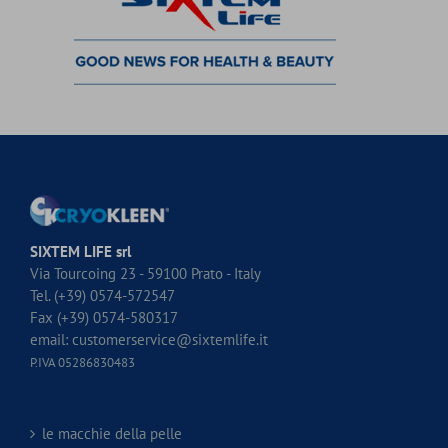
SIXTEM LIFE srl
Via Tourcoing 23 - 59100 Prato - Italy
Tel. (+39) 0574-572547
Fax (+39) 0574-580317
email:
customerservice@sixtemlife.it
P.IVA 05286830483
le macchie della pelle