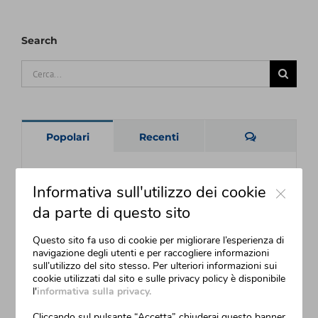
Search
Cerca
per:
Commenti
Popolari
Recenti
Ciao mondo!
Close
Informativa sull'utilizzo dei cookie
Luglio 28th, 2016
da parte di questo sito
Class Aptent Taciti Soci Ad Litora
Questo sito fa uso di cookie per migliorare l’esperienza di
Luglio 31st, 2012
navigazione degli utenti e per raccogliere informazioni
sull’utilizzo del sito stesso. Per ulteriori informazioni sui
cookie utilizzati dal sito e sulle privacy policy è disponibile
Nunc Tincidunt Elit Cursus
l'
informativa sulla privacy.
Luglio 31st, 2012
Cliccando sul pulsante “Accetta” chiuderai questo banner