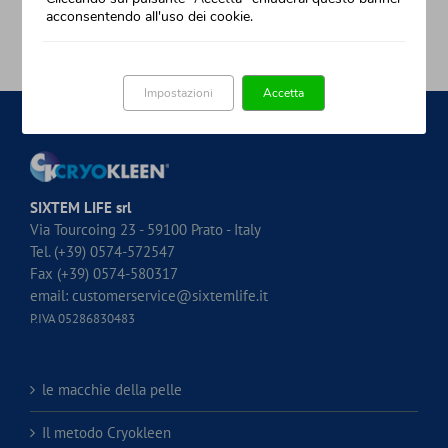
acconsentendo all'uso dei cookie.
Impostazioni
Accetta
SIXTEM LIFE srl
Via Tourcoing 23 - 59100 Prato - Italy
Tel. (+39) 0574-572547
Fax (+39) 0574-580317
email:
customerservice@sixtemlife.it
P.IVA 05286830483
le macchie della pelle
Il metodo Cryokleen