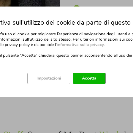
Fully responsive so content
Awesome sliders to showca
iva sull'utilizzo dei cookie da parte di questo 
Amazing shortcodes loaded
fa uso di cookie per migliorare l’esperienza di navigazione degli utenti e 
nformazioni sull’utilizzo del sito stesso. Per ulteriori informazioni sui cook
The Highest Accompl
lle privacy policy è disponibile l'
informativa sulla privacy.
l pulsante “Accetta” chiuderai questo banner acconsentendo all'uso dei 
My Work Process
Off Topic Favorite Thi
Impostazioni
Accetta
 inventore veritatis et quasi
o enims sadip ipsums uns.