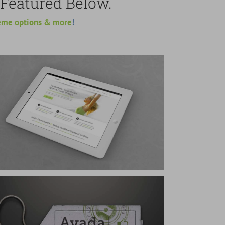
 Featured Below.
eme options & more
!