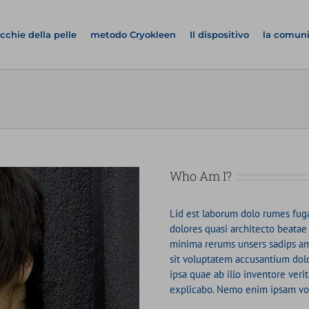
cchie della pelle
metodo Cryokleen
Il dispositivo
la comun
Who Am I?
Lid est laborum dolo rumes fuga
dolores quasi architecto beatae
minima rerums unsers sadips ame
sit voluptatem accusantium do
ipsa quae ab illo inventore verit
explicabo. Nemo enim ipsam vol