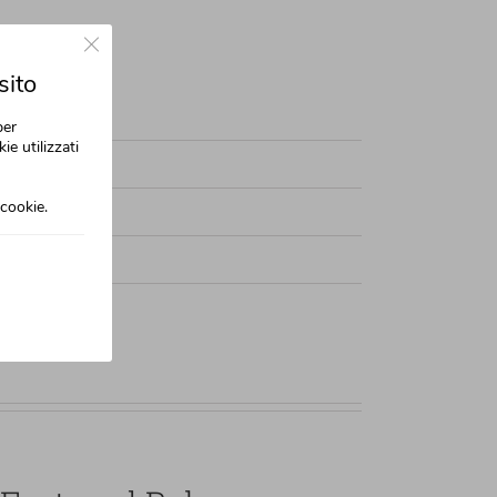
 looks great
Close GDPR Cookie Banner
se content
sito
 with options
per
ie utilizzati
ishment
cookie.
ngs to Do