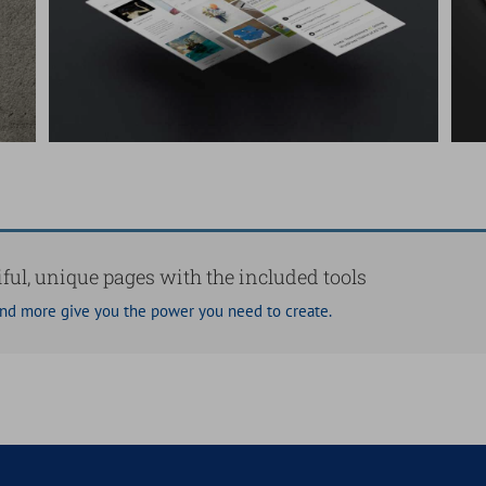
Suspende Phara Urna
Cat 2
Cat 3
Cat 4
ful, unique pages with the included tools
and more give you the power you need to create.