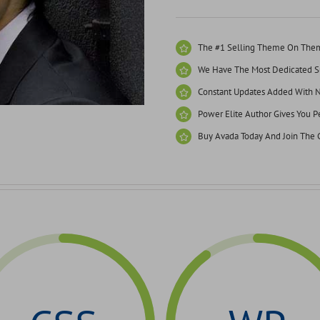
The #1 Selling Theme On Theme
We Have The Most Dedicated Su
Constant Updates Added With N
Power Elite Author Gives You Pe
Buy Avada Today And Join The