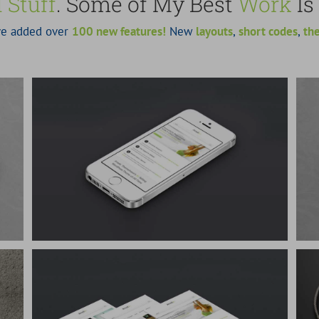
 Stuff
. Some of My Best
Work
Is
’ve added over
100 new features!
New
layouts
,
short codes
,
th
Proin Sodales Quam
Cat 1
Cat 3
Cat 4