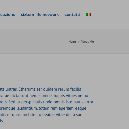
icazione
sixtem life network
contatti
Home
About Me
ts untras. Etharums ser quidem rerum facilis
 vitae dicta sunt nemis omnis fugats vitaes nemo
ts. Sed ut perspiciatis unde omnis iste natus error
loremque laudantium, totam rem aperiam, eaque
atis et quasi architecto beatae vitae dicta sunt
s.