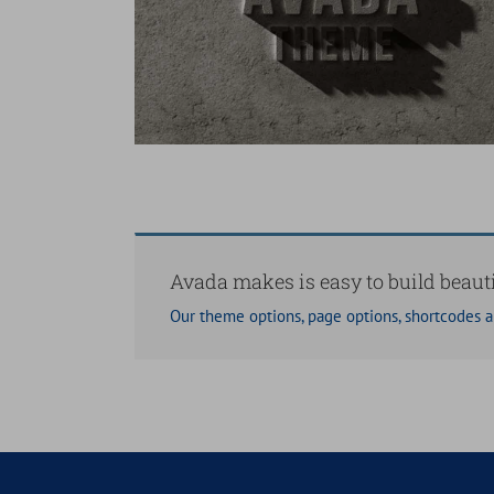
mod
Curabitur Malada Lorem
Cat 1
Cat 3
Cat 5
Avada makes is easy to build beauti
Our theme options, page options, shortcodes 