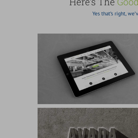
Here’s The
Good
Yes that’s right, we
get
Mauris Fringilla Voluts
Cat 1
Cat 2
Cat 3