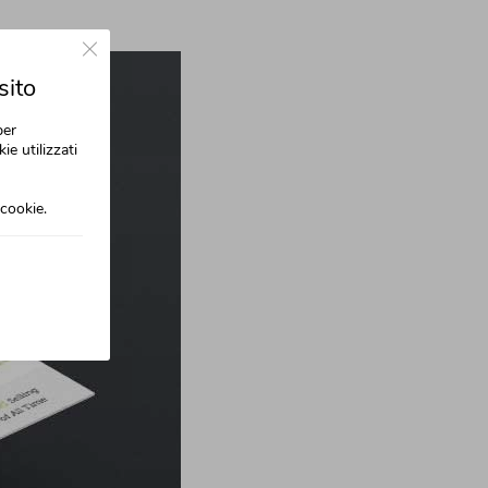
Close GDPR Cookie Banner
sito
per
ie utilizzati
cookie.