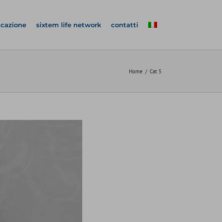
icazione
sixtem life network
contatti
Home
Cat 5