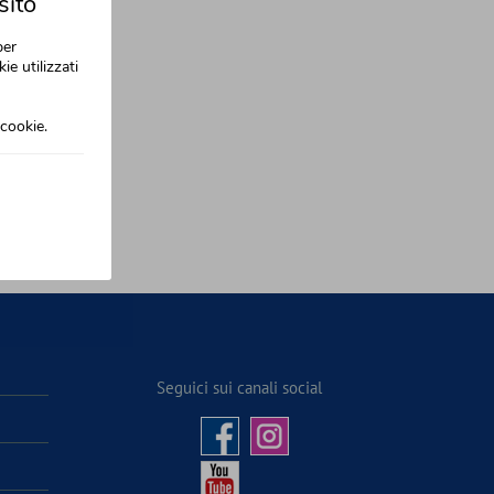
sito
per
ie utilizzati
cookie.
Seguici sui canali social