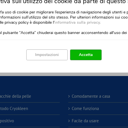
iva sull'utilizzo dei cookie da parte di questo 
fa uso di cookie per migliorare l’esperienza di navigazione degli utenti e 
nformazioni sull’utilizzo del sito stesso. Per ulteriori informazioni sui cook
lle privacy policy è disponibile l'
informativa sulla privacy.
l pulsante “Accetta” chiuderai questo banner acconsentendo all'uso dei 
Impostazioni
Accetta
acchie della pelle
Comodamente a casa
etodo Cryokleen
Come funziona
spositivo
Facile da usare