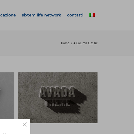
icazione
sixtem life network
contatti
Home
4 Column Classic
d
Close GDPR Cookie Banner