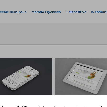
cchie della pelle
metodo Cryokleen
Il dispositivo
la comun
Proin Sodales Quam
Nam Viverra Euismo
Cat 1
Cat 3
Cat 4
Cat 1
Cat 2