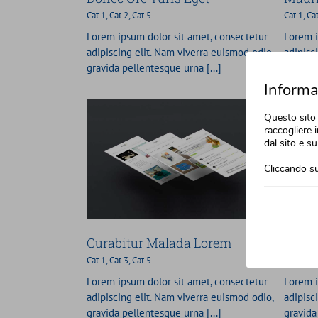
Cat 1
,
Cat 2
,
Cat 5
Cat 1
,
Ca
Lorem ipsum dolor sit amet, consectetur
Lorem i
adipiscing elit. Nam viverra euismod odio,
adipisc
gravida pellentesque urna [...]
gravida
Informat
Questo sito 
raccogliere i
dal sito e su
Cliccando su
lada Lorem
Suspende Phara Urna
3
Cat 5
Cat 2
Cat 3
Cat 4
Curabitur Malada Lorem
Suspe
Cat 1
,
Cat 3
,
Cat 5
Cat 2
,
Ca
Lorem ipsum dolor sit amet, consectetur
Lorem i
adipiscing elit. Nam viverra euismod odio,
adipisc
gravida pellentesque urna [...]
gravida