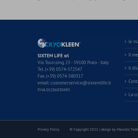
le m
Il m
SIXTEM LIFE srl
Via Tourcoing 23 - 59100 Prato - Italy
Il di
Tel. (+39) 0574-572547
Fax (+39) 0574-580317
Conta
email:
customerservice@sixtemlife.it
P.IVA 05286830483
La c
Privacy Policy
© Copyright 2022 | design by Maurizio Tadde