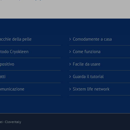
acchie della pelle
Comodamente a casa
etodo Cryokleen
Come funziona
spositivo
Facile da usare
tti
Guarda il tutorial
omunicazione
Sixtem life network
i -
Cloveritaly