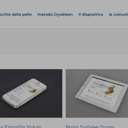
cchie della pelle
metodo Cryokleen
Il dispositivo
la comun
Proin Sodales Quam
Nam Viverra Euismo
Cat 1
Cat 3
Cat 4
Cat 1
Cat 2
s Fringilla Voluts
Proin Sodales Quam