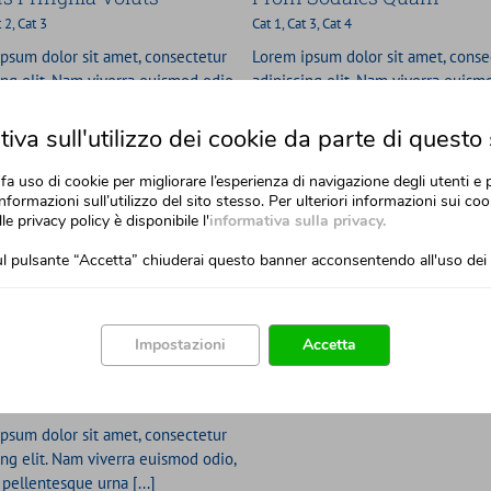
t 2
,
Cat 3
Cat 1
,
Cat 3
,
Cat 4
psum dolor sit amet, consectetur
Lorem ipsum dolor sit amet, conse
ing elit. Nam viverra euismod odio,
adipiscing elit. Nam viverra euism
 pellentesque urna [...]
gravida pellentesque urna [...]
iva sull'utilizzo dei cookie da parte di questo 
fa uso di cookie per migliorare l’esperienza di navigazione degli utenti e 
nformazioni sull’utilizzo del sito stesso. Per ulteriori informazioni sui cook
lle privacy policy è disponibile l'
informativa sulla privacy.
l pulsante “Accetta” chiuderai questo banner acconsentendo all'uso dei 
Impostazioni
Accetta
nde Phara Urna
t 3
,
Cat 4
psum dolor sit amet, consectetur
ing elit. Nam viverra euismod odio,
 pellentesque urna [...]