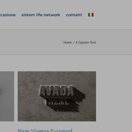
icazione
sixtem life network
contatti
Home
4 Column Text
d
Nam Viverra Euismod