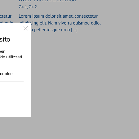
Cat 1
,
Cat 2
ctetur
Lorem ipsum dolor sit amet, consectetur
od odio,
adipiscing elit. Nam viverra euismod odio,
Close GDPR Cookie Banner
gravida pellentesque urna [...]
sito
per
ie utilizzati
cookie.