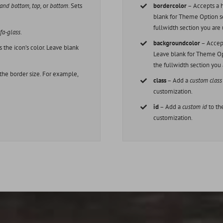
 and bottom, top,
or
bottom
. Sets
bordercolor
– Accepts a
blank for Theme Option se
fullwidth section you are u
,
fa-glass
.
backgroundcolor
– Accep
 the icon’s color. Leave blank
Leave blank for Theme Opt
the fullwidth section you 
 the border size. For example,
class
– Add a
custom class
customization.
id
– Add a
custom id
to th
customization.