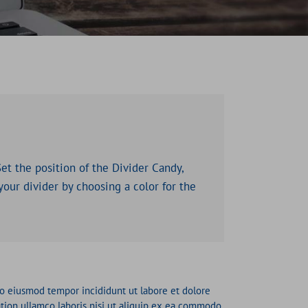
et the position of the Divider Candy,
our divider by choosing a color for the
 do eiusmod tempor incididunt ut labore et dolore
tion ullamco laboris nisi ut aliquip ex ea commodo