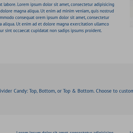
ut labore. Lorem ipsum dolor sit amet, consectetur adipisicing
t dolore magna aliqua. Ut enim ad minim veniam, quis nostrud
 commodo consequat orem ipsum dolor sit amet, consectetur
gna aliqua. Ut enim ad et dolore magna exercitation ullamco
eur sint occaecat cupidatat non sadips ipsums proident.
ivider Candy: Top, Bottom, or Top & Bottom. Choose to custo
g
Lorem ipsum dolor sit amet, consectetur adipisicing
L