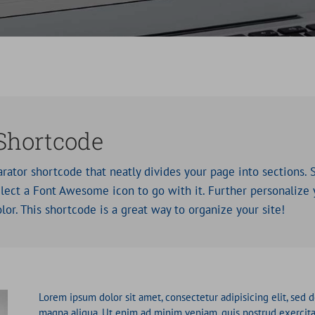
 Shortcode
ator shortcode that neatly divides your page into sections. S
ect a Font Awesome icon to go with it. Further personalize y
olor. This shortcode is a great way to organize your site!
Lorem ipsum dolor sit amet, consectetur adipisicing elit, sed
magna aliqua. Ut enim ad minim veniam, quis nostrud exercita