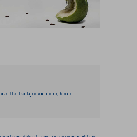
mize the background color, border
orem ipsum dolor sit amet, consectetur adipisicing