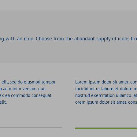
ng with an icon. Choose from the abundant supply of icons f
g elit, sed do eiusmod tempor
Lorem ipsum dolor sit amet, con
im ad minim veniam, quis
incididunt ut labore et dolore 
ip ex ea commodo consequat
nostrud exercitation ullamco la
lit.
orem ipsum dolor sit amet, conse