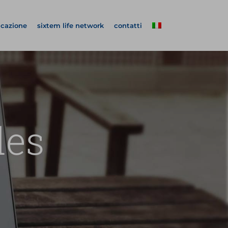
icazione
sixtem life network
contatti
des