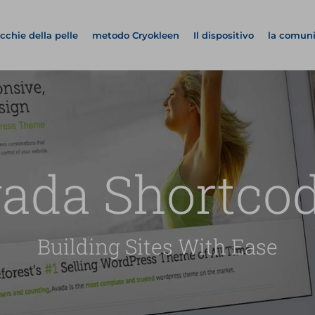
cchie della pelle
metodo Cryokleen
Il dispositivo
la comun
ada Shortco
Building Sites With Ease