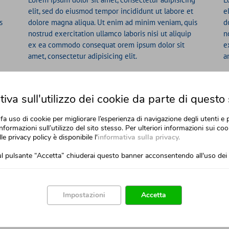
elit, sed do eiusmod tempor incididunt ut labore et
e
s
dolore magna aliqua. Ut enim ad minim veniam, quis
d
nostrud exercitation ullamco laboris nisi ut aliquip
n
ex ea commodo consequat orem ipsum dolor sit
e
amet, consectetur adipisicing elit.
a
iva sull'utilizzo dei cookie da parte di questo 
fa uso di cookie per migliorare l’esperienza di navigazione degli utenti e 
nformazioni sull’utilizzo del sito stesso. Per ulteriori informazioni sui cook
Lorem ipsum dolor sit amet, consectetur adipisicing
g
L
lle privacy policy è disponibile l'
informativa sulla privacy.
elit, sed do eiusmod tempor incididunt ut labore et
e
dolore magna aliqua. Ut enim ad minim veniam, quis
s
l pulsante “Accetta” chiuderai questo banner acconsentendo all'uso dei 
d
nostrud exercitation ullamco laboris nisi ut aliquip
n
ex ea commodo consequat orem ipsum dolor sit
e
amet, consectetur adipisicing elit.
a
Impostazioni
Accetta