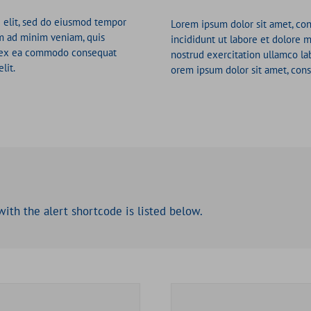
g elit, sed do eiusmod tempor
Lorem ipsum dolor sit amet, con
im ad minim veniam, quis
incididunt ut labore et dolore 
ip ex ea commodo consequat
nostrud exercitation ullamco la
lit.
orem ipsum dolor sit amet, conse
ith the alert shortcode is listed below.