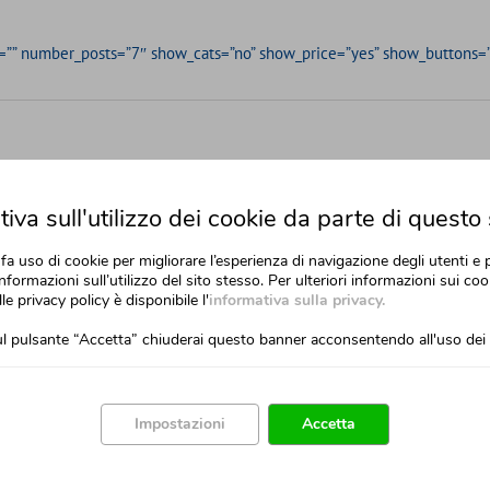
ug=”” number_posts=”7″ show_cats=”no” show_price=”yes” show_buttons=”n
iva sull'utilizzo dei cookie da parte di questo 
fa uso di cookie per migliorare l’esperienza di navigazione degli utenti e 
d
nformazioni sull’utilizzo del sito stesso. Per ulteriori informazioni sui cook
lle privacy policy è disponibile l'
informativa sulla privacy.
ol
l pulsante “Accetta” chiuderai questo banner acconsentendo all'uso dei 
Impostazioni
Accetta
ug=”” number_posts=”5″ show_cats=”no” show_price=”yes”