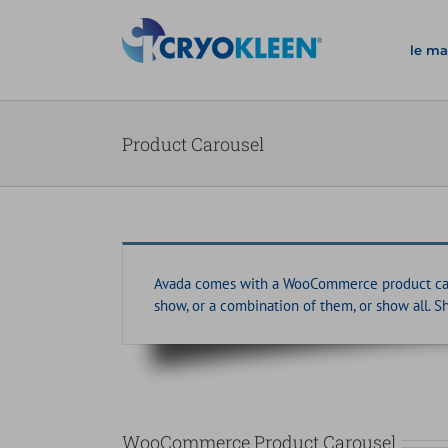
Salta
al
le ma
contenuto
Product Carousel
Avada comes with a WooCommerce product carous
show, or a combination of them, or show all. S
WooCommerce Product Carousel