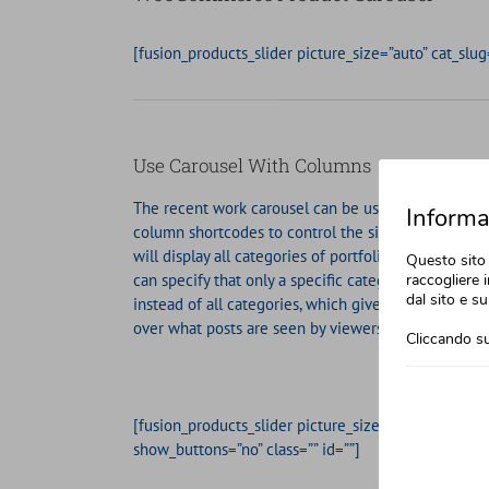
[fusion_products_slider picture_size=”auto” cat_sl
Use Carousel With Columns
The recent work carousel can be used inside of
Informat
column shortcodes to control the size. By default it
will display all categories of portfolio posts. Users
Questo sito 
can specify that only a specific category is displaye
raccogliere i
dal sito e su
instead of all categories, which gives you full contr
over what posts are seen by viewers.
Cliccando su
[fusion_products_slider picture_size=”auto” cat_sl
show_buttons=”no” class=”” id=””]