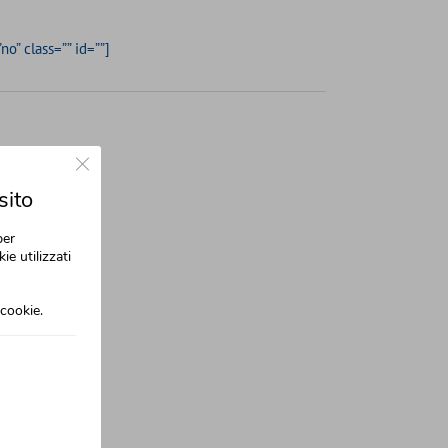
o” class=”” id=””]
Close GDPR Cookie Banner
sito
per
ie utilizzati
cookie.