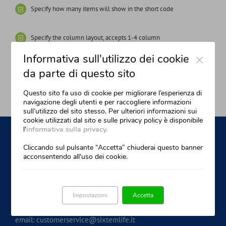
Specify how many items will show in the short code
Specify the column layout, accepts 1-4 column
Close
Change the order by format and type
Informativa sull'utilizzo dei cookie
da parte di questo sito
Questo sito fa uso di cookie per migliorare l’esperienza di
navigazione degli utenti e per raccogliere informazioni
sull’utilizzo del sito stesso. Per ulteriori informazioni sui
cookie utilizzati dal sito e sulle privacy policy è disponibile
l'
informativa sulla privacy.
Cliccando sul pulsante “Accetta” chiuderai questo banner
acconsentendo all'uso dei cookie.
SIXTEM LIFE srl
Via Tourcoing 23 - 59100 Prato - Italy
Impostazioni
Accetta
Tel. (+39) 0574-572547
Fax (+39) 0574-580317
email:
customerservice@sixtemlife.it