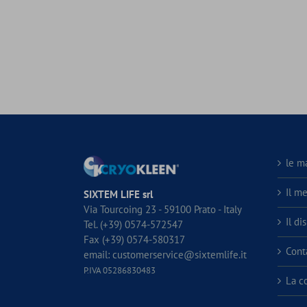
le m
Il m
SIXTEM LIFE srl
Via Tourcoing 23 - 59100 Prato - Italy
Il di
Tel. (+39) 0574-572547
Fax (+39) 0574-580317
Conta
email:
customerservice@sixtemlife.it
P.IVA 05286830483
La c