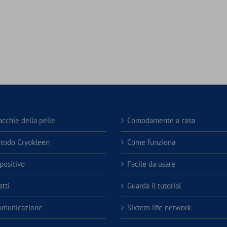
acchie della pelle
Comodamente a casa
etodo Cryokleen
Come funziona
spositivo
Facile da usare
tti
Guarda il tutorial
omunicazione
Sixtem life network