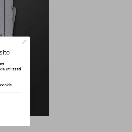
Close GDPR Cookie Banner
sito
per
ie utilizzati
cookie.