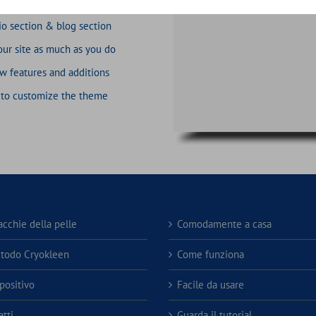
ker, including the gradients
io section & blog section
our site as much as you do
w features and additions
 to customize the theme
acchie della pelle
Comodamente a casa
etodo Cryokleen
Come funziona
spositivo
Facile da usare
tti
Guarda il tutorial