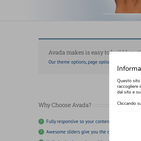
Avada makes is easy to build beauti
Our theme options, page options, shortcodes 
Informat
Questo sito 
raccogliere i
dal sito e su
Cliccando su
Why Choose Avada?
Fully responsive so your content will always lo
Awesome sliders give you the opportunity to s