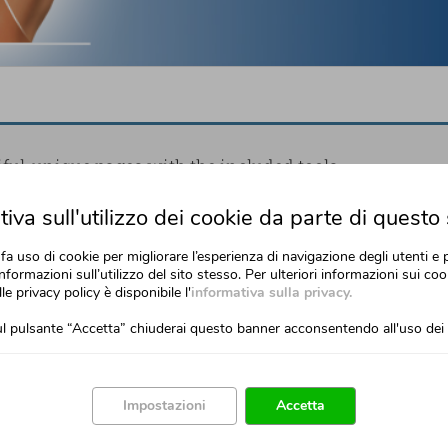
ful, unique pages with the included tools
and more give you the power you need to create.
iva sull'utilizzo dei cookie da parte di questo 
fa uso di cookie per migliorare l’esperienza di navigazione degli utenti e 
nformazioni sull’utilizzo del sito stesso. Per ulteriori informazioni sui cook
lle privacy policy è disponibile l'
informativa sulla privacy.
l pulsante “Accetta” chiuderai questo banner acconsentendo all'uso dei 
Use The Slider Anywher
ok good on any screen size
Impostazioni
Accetta
howcase important content