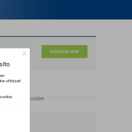
Close GDPR Cookie Banner
PURCHASE NOW
sito
per
ie utilizzati
cookie.
e With Shortcodes