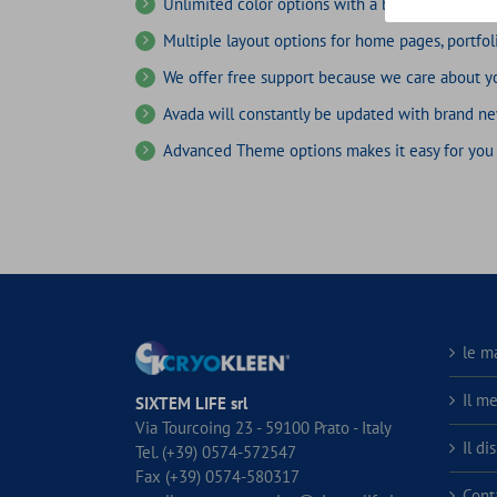
Unlimited color options with a backed color pic
Multiple layout options for home pages, portfol
We offer free support because we care about y
Avada will constantly be updated with brand ne
Advanced Theme options makes it easy for you
le m
Il m
SIXTEM LIFE srl
Via Tourcoing 23 - 59100 Prato - Italy
Il di
Tel. (+39) 0574-572547
Fax (+39) 0574-580317
Conta