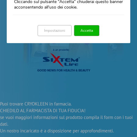
Cliccando sul pulsante “Accetta” chiuderai questo banner
acconsentendo all'uso dei cookie.
Impostazioni
Accetta
Puoi trovare CRYOKLEEN in farmacia.
CHIEDILO AL FARMACISTA DI TUA FIDUCIA!
se vuoi maggiori informazioni sul prodotto compila il form con i tuoi
dati.
Un nostro incaricato é a disposizione per approfondimenti.