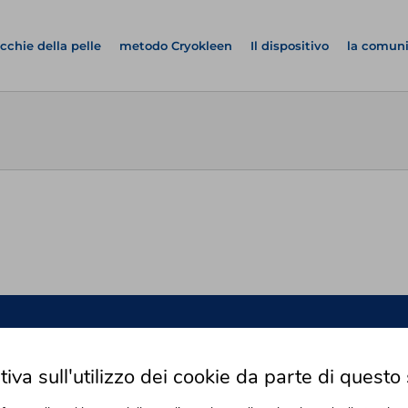
cchie della pelle
metodo Cryokleen
Il dispositivo
la comun
acchie della pelle
Comodamente a casa
iva sull'utilizzo dei cookie da parte di questo 
etodo Cryokleen
Come funziona