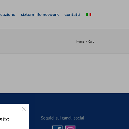
icazione
sixtem life network
contatti
Home
Cart
Close GDPR Cookie Banner
sito
Seguici sui canali social