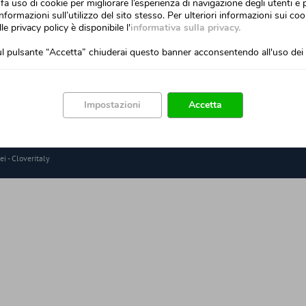
fa uso di cookie per migliorare l’esperienza di navigazione degli utenti e 
nformazioni sull’utilizzo del sito stesso. Per ulteriori informazioni sui cook
spositivo
Facile da usare
lle privacy policy è disponibile l'
informativa sulla privacy.
tti
Guarda il tutorial
l pulsante “Accetta” chiuderai questo banner acconsentendo all'uso dei 
omunicazione
Sixtem life network
Impostazioni
Accetta
i -
Cloveritaly