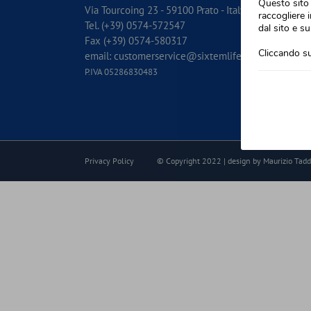
Questo sito 
Via Tourcoing 23 - 59100 Prato - Italy
raccogliere i
Il di
Tel. (+39) 0574-572547
dal sito e su
Fax (+39) 0574-580317
Conta
Cliccando su
email:
customerservice@sixtemlife.it
P.IVA 05286830483
La c
Privacy Policy
© Copyright 2022 | design by Maurizio Tadde