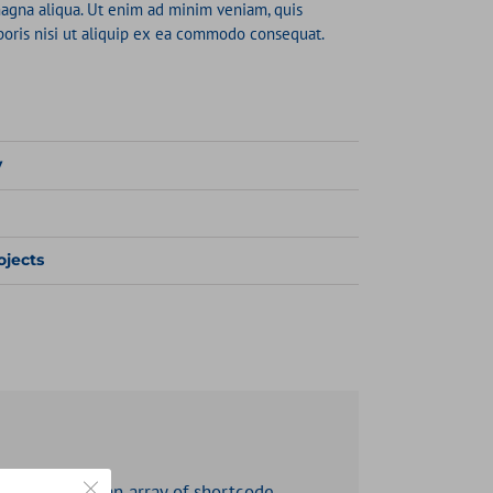
magna aliqua. Ut enim ad minim veniam, quis
boris nisi ut aliquip ex ea commodo consequat.
y
ojects
Close GDPR Cookie Banner
, and insert an array of shortcode