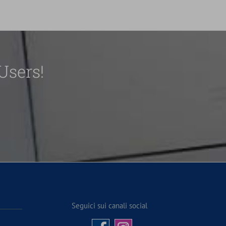
Users!
Seguici sui canali social