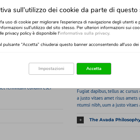
iva sull'utilizzo dei cookie da parte di questo 
fa uso di cookie per migliorare l’esperienza di navigazione degli utenti e 
nformazioni sull’utilizzo del sito stesso. Per ulteriori informazioni sui cook
lle privacy policy è disponibile l'
informativa sulla privacy.
l pulsante “Accetta” chiuderai questo banner acconsentendo all'uso dei 
Our Company Mission
 cursus commodo, mauris sit
Lorem ipsum dolor sit amet
sus amets unosi sectetut sits
Impostazioni
Accetta
Lorem ipsum dolor sit amet
 vitaes amet risus amets.
it condim eser ntumsi nibh, uum
Lorem ipsum dolor sit amet
s met fermntum condim eser
Fugiat dapibus, tellus ac cursu
a justo vitaes amet risus amets
ntumsi nibh, uum a justo vitaes
The Avada Philosoph