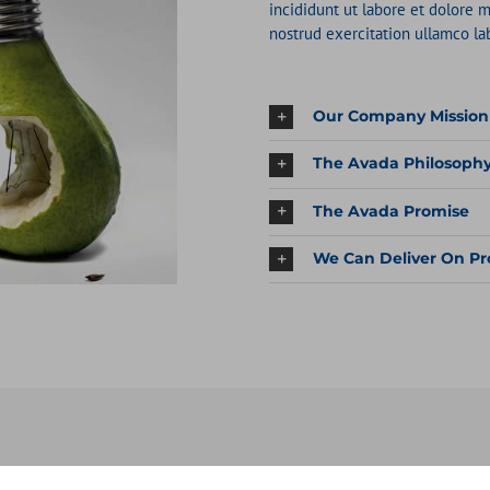
incididunt ut labore et dolore 
nostrud exercitation ullamco la
Our Company Mission
The Avada Philosoph
The Avada Promise
We Can Deliver On Pr
 set a toggle or multiple toggles to open when the page loads