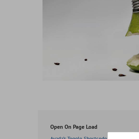
Open On Page Load
Avada’s Toggle Shortcode allows you to