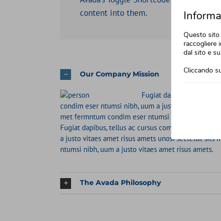
content into them.
Informat
Questo sito 
raccogliere i
dal sito e su
Cliccando su
Our Company Mission
Fugiat dapibus, tellus ac
condim eser ntumsi nibh, uum a justo vitaes amet ri
met fermntum condim eser ntumsi nibh, uum a justo
Fugiat dapibus, tellus ac cursus commodo, mauris s
a justo vitaes amet risus amets unosi sectetut sit
ntumsi nibh, uum a justo vitaes amet risus amets.
The Avada Philosophy