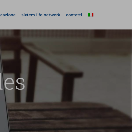
icazione
sixtem life network
contatti
des