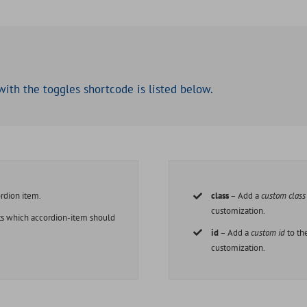
with the toggles shortcode is listed below.
ordion item.
class
– Add a
custom class
customization.
ets which accordion-item should
id
– Add a
custom id
to th
customization.