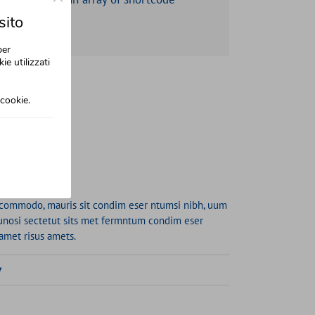
sito
per
ie utilizzati
cookie.
s commodo, mauris sit condim eser ntumsi nibh, uum
 unosi sectetut sits met fermntum condim eser
 amet risus amets.
y