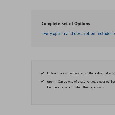
Complete Set of Options
Every option and description included 
title
– The
custom title text
of the individual acc
open
– Can be one of these values:
yes,
or
no
. S
be open by default when the page loads.