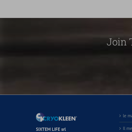
Join 
le m
Il m
SIXTEM LIFE srl