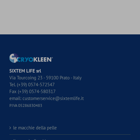
SIXTEM LIFE srl
Via Tourcoing 23 - 59100 Prato - Italy
Tel. (+39) 0574-572547
Fax (+39) 0574-580317
email:
customerservice@sixtemlife.it
P.IVA 05286830483
le macchie della pelle