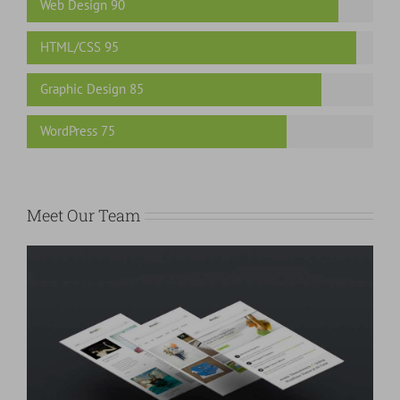
Web Design
90
HTML/CSS
95
Graphic Design
85
WordPress
75
Meet Our Team